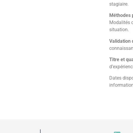
stagiaire.
Méthodes 
Modalités d
situation.
Validation 
connaissan
Titre et qu
d’expérienc
Dates dispo
informatio