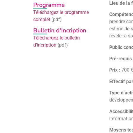
Lieu de la 
Programme
Téléchargez le programme
Compétenc
complet
(pdf)
prendre con
estime de s
Bulletin d'Incription
révéler à s
Téléchargez le bulletin
d’incription
(pdf)
Public con
Pré-requis 
Prix :
700 € 
Effectif pa
Type d’acti
développem
Accessibili
information
Moyens tec